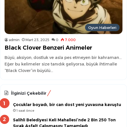
Oyun Haberleri
admin
Mart 23, 2025
0
7.000
Black Clover Benzeri Animeler
Büyü, aksiyon, dostluk ve asla pes etmeyen bir kahraman…
Eğer bu kelimeler size tanıdık geliyorsa, büyük ihtimalle
“Black Clover”ın büyülü…
İlginizi Çekebilir
Çocuklar boyadı, bir can dost yeni yuvasına kavuştu
1 saat önce
Salihli Belediyesi Keli Mahallesi’nde 2 Bin 250 Ton
Sıcak Asfalt Çalışmasını Tamamladı