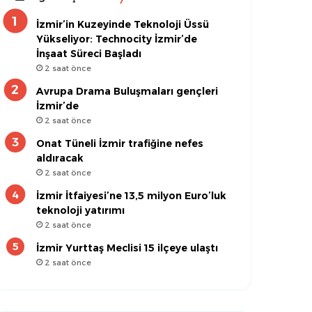
İzmir’in Kuzeyinde Teknoloji Üssü
Yükseliyor: Technocity İzmir’de
İnşaat Süreci Başladı
2 saat önce
Avrupa Drama Buluşmaları gençleri
İzmir’de
2 saat önce
Onat Tüneli İzmir trafiğine nefes
aldıracak
2 saat önce
İzmir İtfaiyesi’ne 13,5 milyon Euro’luk
teknoloji yatırımı
2 saat önce
İzmir Yurttaş Meclisi 15 ilçeye ulaştı
2 saat önce