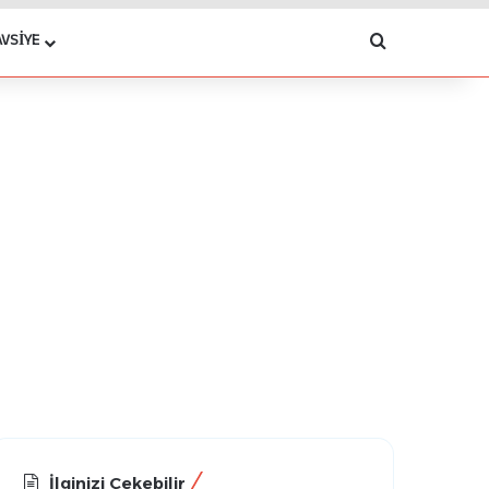
Arama yap .
AVSIYE
İlginizi Çekebilir