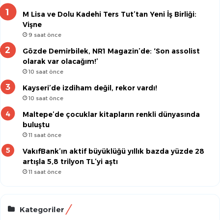
M Lisa ve Dolu Kadehi Ters Tut’tan Yeni İş Birliği:
Vişne
9 saat önce
Gözde Demirbilek, NR1 Magazin’de: ‘Son assolist
olarak var olacağım!’
10 saat önce
Kayseri’de izdiham değil, rekor vardı!
10 saat önce
Maltepe’de çocuklar kitapların renkli dünyasında
buluştu
11 saat önce
VakıfBank’ın aktif büyüklüğü yıllık bazda yüzde 28
artışla 5,8 trilyon TL’yi aştı
11 saat önce
Kategoriler