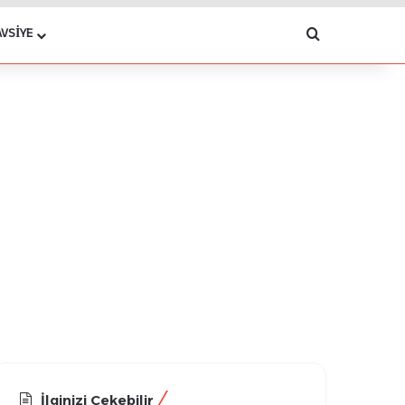
Arama yap .
AVSIYE
İlginizi Çekebilir