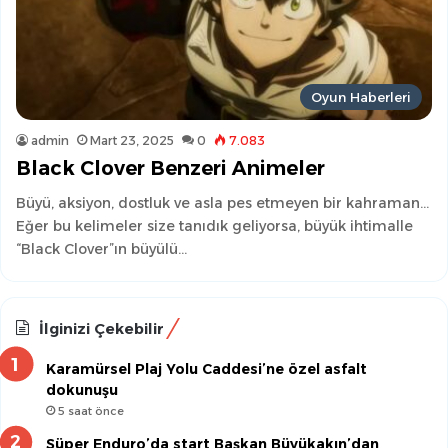
Oyun Haberleri
admin
Mart 23, 2025
0
7.083
Black Clover Benzeri Animeler
Büyü, aksiyon, dostluk ve asla pes etmeyen bir kahraman…
Eğer bu kelimeler size tanıdık geliyorsa, büyük ihtimalle
“Black Clover”ın büyülü…
İlginizi Çekebilir
Karamürsel Plaj Yolu Caddesi’ne özel asfalt
dokunuşu
5 saat önce
Süper Enduro’da start Başkan Büyükakın’dan