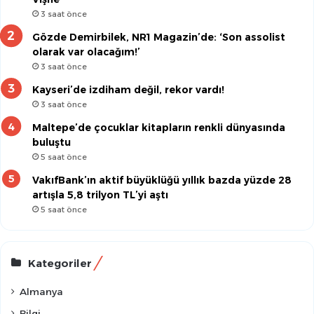
3 saat önce
Gözde Demirbilek, NR1 Magazin’de: ‘Son assolist
olarak var olacağım!’
3 saat önce
Kayseri’de izdiham değil, rekor vardı!
3 saat önce
Maltepe’de çocuklar kitapların renkli dünyasında
buluştu
5 saat önce
VakıfBank’ın aktif büyüklüğü yıllık bazda yüzde 28
artışla 5,8 trilyon TL’yi aştı
5 saat önce
Kategoriler
Almanya
Bilgi