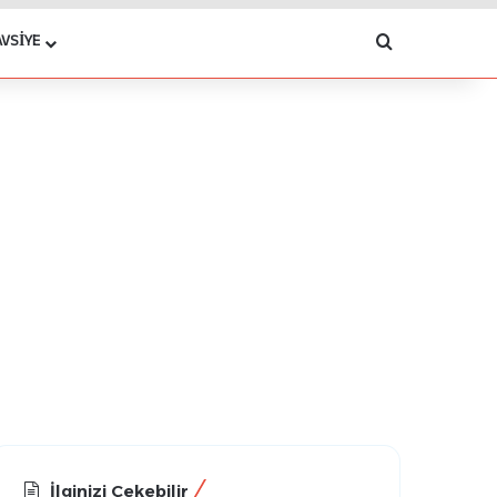
Arama yap .
AVSIYE
İlginizi Çekebilir