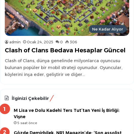
Ne Kadar Alıyor
admin
Ocak 24, 2025
0
306
Clash of Clans Bedava Hesaplar Güncel
Clash of Clans, dünya genelinde milyonlarca oyuncusu
bulunan popüler bir mobil strateji oyunudur. Oyuncular,
köylerini inşa eder, geliştirir ve diğer…
İlginizi Çekebilir
M Lisa ve Dolu Kadehi Ters Tut’tan Yeni İş Birliği:
Vişne
5 saat önce
Gözde Demirbilek, NR1 Magazin’de: ‘Son assolist