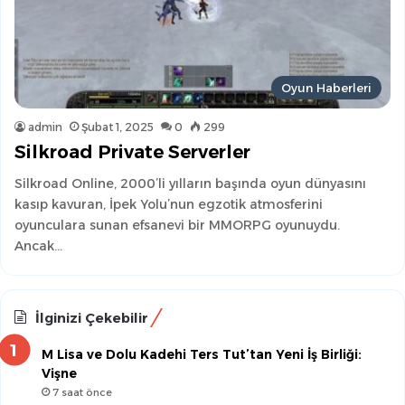
Oyun Haberleri
admin
Şubat 1, 2025
0
299
Silkroad Private Serverler
Silkroad Online, 2000’li yılların başında oyun dünyasını
kasıp kavuran, İpek Yolu’nun egzotik atmosferini
oyunculara sunan efsanevi bir MMORPG oyunuydu.
Ancak…
İlginizi Çekebilir
M Lisa ve Dolu Kadehi Ters Tut’tan Yeni İş Birliği:
Vişne
7 saat önce