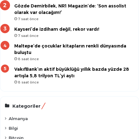
Gözde Demirbilek, NR1 Magazin’de: ‘Son assolist
olarak var olacağım!’
7 saat önce
Kayseri’de izdiham değil, rekor vardı!
7 saat önce
Maltepe’de çocuklar kitapların renkli dünyasında
buluştu
8 saat önce
VakıfBank’ın aktif büyüklüğü yıllık bazda yüzde 28
artışla 5,8 trilyon TL’yi aştı
8 saat önce
Kategoriler
Almanya
Bilgi
Bitcoin