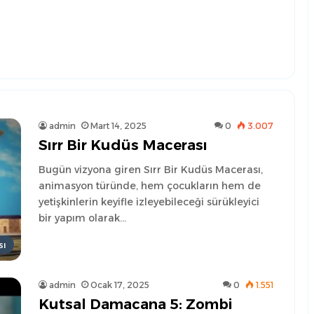
admin
Mart 14, 2025
0
3.007
Sırr Bir Kudüs Macerası
Bugün vizyona giren Sırr Bir Kudüs Macerası,
animasyon türünde, hem çocukların hem de
yetişkinlerin keyifle izleyebileceği sürükleyici
bir yapım olarak…
sı
admin
Ocak 17, 2025
0
1.551
Kutsal Damacana 5: Zombi