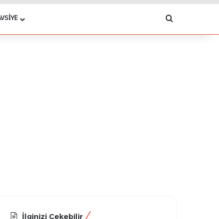
Arama yap .
AVSIYE
İlginizi Çekebilir