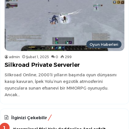
Oyun Haberleri
admin
Şubat 1, 2025
0
299
Silkroad Private Serverler
Silkroad Online, 2000’li yılların başında oyun dünyasını
kasıp kavuran, İpek Yolu’nun egzotik atmosferini
oyunculara sunan efsanevi bir MMORPG oyunuydu.
Ancak…
İlginizi Çekebilir