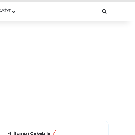
Arama yap .
AVSIYE
İlginizi Çekebilir