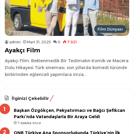
Film Dünyası
admin
Mart 31, 2025
0
7.921
Ayakçı Film
Ayakçı Film: Beklenmedik Bir Teslimatın Komik ve Macera
Dolu Hikayesi Türk sineması, son yıllarda komedi türünde
birbirinden eğlenceli yapımlara imza…
İlginizi Çekebilir
Başkan Özgökçen, Pekyatırmacı ve Bağcı Şefikcan
Parkı’nda Vatandaşlarla Bir Araya Geldi
7 dakika önce
QNB Türkiye Ana Sponsorluğunda Türkiye’nin İlk