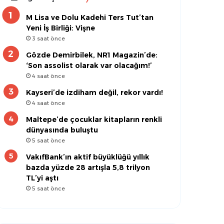
M Lisa ve Dolu Kadehi Ters Tut’tan
Yeni İş Birliği: Vişne
3 saat önce
Gözde Demirbilek, NR1 Magazin’de:
‘Son assolist olarak var olacağım!’
4 saat önce
Kayseri’de izdiham değil, rekor vardı!
4 saat önce
Maltepe’de çocuklar kitapların renkli
dünyasında buluştu
5 saat önce
VakıfBank’ın aktif büyüklüğü yıllık
bazda yüzde 28 artışla 5,8 trilyon
TL’yi aştı
5 saat önce