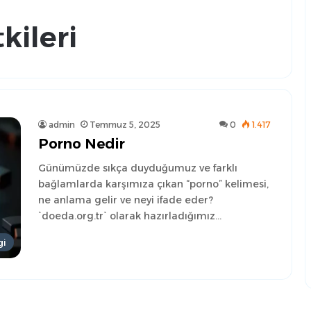
kileri
admin
Temmuz 5, 2025
0
1.417
Porno Nedir
Günümüzde sıkça duyduğumuz ve farklı
bağlamlarda karşımıza çıkan “porno” kelimesi,
ne anlama gelir ve neyi ifade eder?
`doeda.org.tr` olarak hazırladığımız…
gi