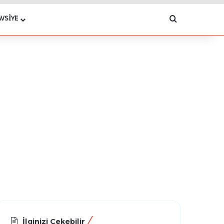
Arama yap .
AVSIYE
İlginizi Çekebilir