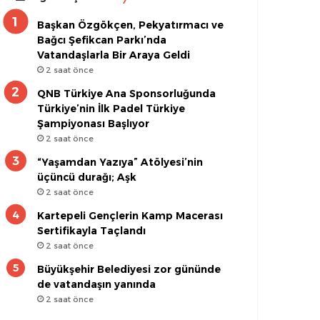
Başkan Özgökçen, Pekyatırmacı ve
Bağcı Şefikcan Parkı’nda
Vatandaşlarla Bir Araya Geldi
2 saat önce
QNB Türkiye Ana Sponsorluğunda
Türkiye’nin İlk Padel Türkiye
Şampiyonası Başlıyor
2 saat önce
“Yaşamdan Yazıya” Atölyesi’nin
üçüncü durağı; Aşk
2 saat önce
Kartepeli Gençlerin Kamp Macerası
Sertifikayla Taçlandı
2 saat önce
Büyükşehir Belediyesi zor gününde
de vatandaşın yanında
2 saat önce