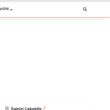
Arama yap .
AVSIYE
İlginizi Çekebilir