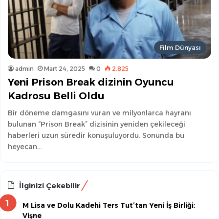
Film Dünyası
admin
Mart 24, 2025
0
2.825
Yeni Prison Break dizinin Oyuncu
Kadrosu Belli Oldu
Bir döneme damgasını vuran ve milyonlarca hayranı
bulunan “Prison Break” dizisinin yeniden çekileceği
haberleri uzun süredir konuşuluyordu. Sonunda bu
heyecan…
İlginizi Çekebilir
M Lisa ve Dolu Kadehi Ters Tut’tan Yeni İş Birliği:
Vişne