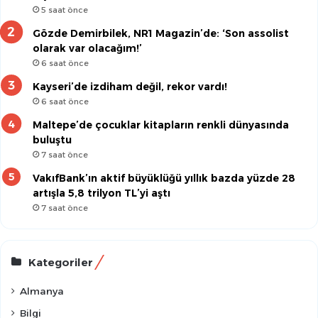
5 saat önce
Gözde Demirbilek, NR1 Magazin’de: ‘Son assolist
olarak var olacağım!’
6 saat önce
Kayseri’de izdiham değil, rekor vardı!
6 saat önce
Maltepe’de çocuklar kitapların renkli dünyasında
buluştu
7 saat önce
VakıfBank’ın aktif büyüklüğü yıllık bazda yüzde 28
artışla 5,8 trilyon TL’yi aştı
7 saat önce
Kategoriler
Almanya
Bilgi