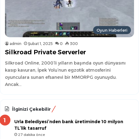
Oyun Haberleri
admin
Şubat 1, 2025
0
300
Silkroad Private Serverler
Silkroad Online, 2000’li yılların başında oyun dünyasını
kasıp kavuran, İpek Yolu’nun egzotik atmosferini
oyunculara sunan efsanevi bir MMORPG oyunuydu.
Ancak…
İlginizi Çekebilir
Urla Belediyesi’nden bank üretiminde 10 milyon
TL’lik tasarruf
27 dakika önce