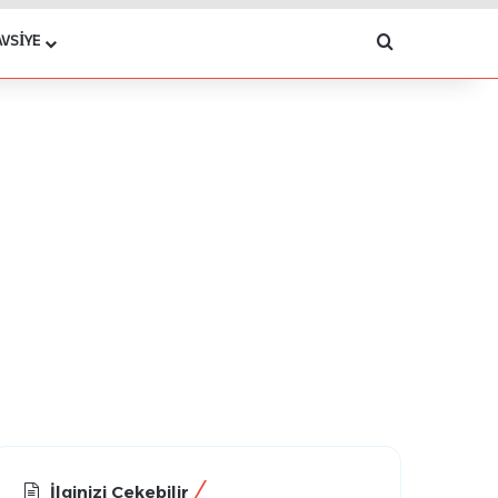
Arama yap .
AVSIYE
İlginizi Çekebilir