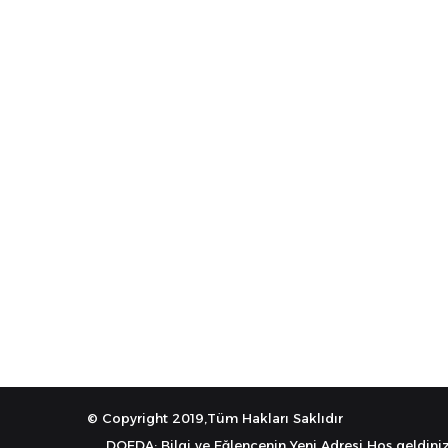
© Copyright 2019,Tüm Hakları Saklıdır
DOEDA: Bilgi ve Eğlencenin Yeni Adresi Hoş geldiniz