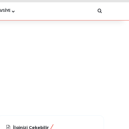
Arama yap .
AVSIYE
İlginizi Çekebilir