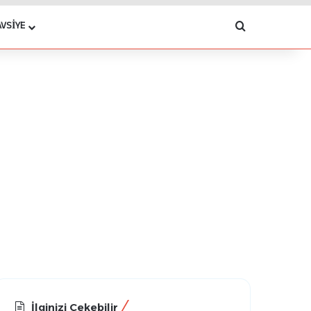
Arama yap .
AVSIYE
İlginizi Çekebilir