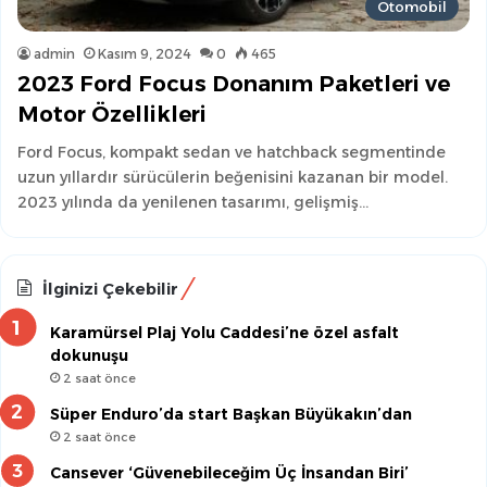
Otomobil
admin
Kasım 9, 2024
0
465
2023 Ford Focus Donanım Paketleri ve
Motor Özellikleri
Ford Focus, kompakt sedan ve hatchback segmentinde
uzun yıllardır sürücülerin beğenisini kazanan bir model.
2023 yılında da yenilenen tasarımı, gelişmiş…
İlginizi Çekebilir
Karamürsel Plaj Yolu Caddesi’ne özel asfalt
dokunuşu
2 saat önce
Süper Enduro’da start Başkan Büyükakın’dan
2 saat önce
Cansever ‘Güvenebileceğim Üç İnsandan Biri’