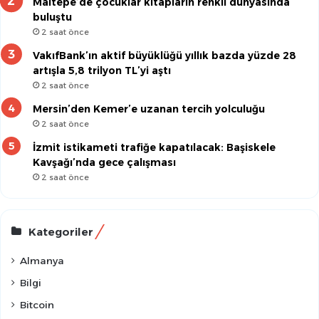
Maltepe’de çocuklar kitapların renkli dünyasında
buluştu
2 saat önce
VakıfBank’ın aktif büyüklüğü yıllık bazda yüzde 28
artışla 5,8 trilyon TL’yi aştı
2 saat önce
Mersin’den Kemer’e uzanan tercih yolculuğu
2 saat önce
İzmit istikameti trafiğe kapatılacak: Başiskele
Kavşağı’nda gece çalışması
2 saat önce
Kategoriler
Almanya
Bilgi
Bitcoin