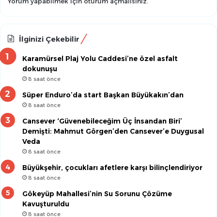
Yorum yapabilmek için
oturum açmalısınız
.
İlginizi Çekebilir
Karamürsel Plaj Yolu Caddesi’ne özel asfalt
dokunuşu
8 saat önce
Süper Enduro’da start Başkan Büyükakın’dan
8 saat önce
Cansever ‘Güvenebileceğim Üç İnsandan Biri’
Demişti: Mahmut Görgen’den Cansever’e Duygusal
Veda
8 saat önce
Büyükşehir, çocukları afetlere karşı bilinçlendiriyor
8 saat önce
Gökeyüp Mahallesi’nin Su Sorunu Çözüme
Kavuşturuldu
8 saat önce