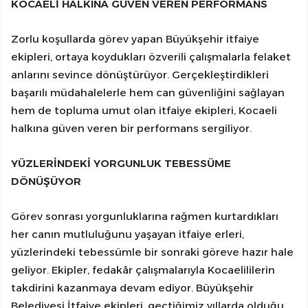
KOCAELİ HALKINA GÜVEN VEREN PERFORMANS
Zorlu koşullarda görev yapan Büyükşehir itfaiye
ekipleri, ortaya koydukları özverili çalışmalarla felaket
anlarını sevince dönüştürüyor. Gerçekleştirdikleri
başarılı müdahalelerle hem can güvenliğini sağlayan
hem de topluma umut olan itfaiye ekipleri, Kocaeli
halkına güven veren bir performans sergiliyor.
YÜZLERİNDEKİ YORGUNLUK TEBESSÜME
DÖNÜŞÜYOR
Görev sonrası yorgunluklarına rağmen kurtardıkları
her canın mutluluğunu yaşayan itfaiye erleri,
yüzlerindeki tebessümle bir sonraki göreve hazır hale
geliyor. Ekipler, fedakâr çalışmalarıyla Kocaelililerin
takdirini kazanmaya devam ediyor. Büyükşehir
Belediyesi İtfaiye ekipleri, geçtiğimiz yıllarda olduğu