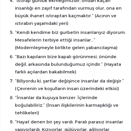
“Istırap günlük ekmeğimizdir; ondan kaçan
insanlığı en zayıf tarafından vurmuş olur, ona en
büyük ihanet ıstıraptan kaçmaktır.”
(Acının ve
ıstırabın yaşamdaki yeri)
“Kendi kendime biz gurbetin insanlarıyız diyorum.
Mesafelerin terbiye ettiği insanlar…”
(Modernleşmeyle birlikte gelen yabancılaşma)
“Bazı kapıların bize kapalı görünmesi, önünde
değil, arkasında bulunduğumuz içindir.” (Hayata
farklı açılardan bakabilmek)
“Biliyordu ki, şartlar değişince insanlar da değişir.”
(Çevrenin ve koşulların insan üzerindeki etkisi)
“İnsanlar da kuyuya benzer. İçlerinde
boğulabiliriz.” (İnsan ilişkilerinin karmaşıklığı ve
tehlikeleri)
“Hayat denen bir şey vardı. Paralı parasız insanlar
yaşıyorlardı. Kızıyorlar, gülüyorlar, ağlıyorlar,