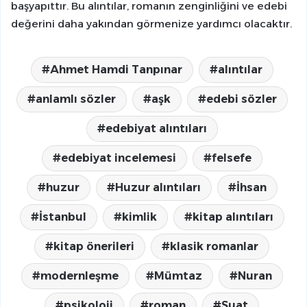
başyapıttır. Bu alıntılar, romanın zenginliğini ve edebi
değerini daha yakından görmenize yardımcı olacaktır.
Ahmet Hamdi Tanpınar
alıntılar
anlamlı sözler
aşk
edebi sözler
edebiyat alıntıları
edebiyat incelemesi
felsefe
huzur
Huzur alıntıları
İhsan
İstanbul
kimlik
kitap alıntıları
kitap önerileri
klasik romanlar
modernleşme
Mümtaz
Nuran
psikoloji
roman
Suat