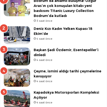
Bodrum’da anlamlı buluşma! Özgür
Aras’ın çok konuşulan kitabı yeni
baskısını Titanic Luxury Collection
Bodrum’da kutladı
3 saat önce
Deniz Kızı Kadın Yelken Kupası 18
Ekim’de
4 saat önce
Başkan Şadi Özdemir, Esentepeliler’i
dinledi
4 saat önce
Çeşme, ismini aldığı tarihi çeşmelerine
kavuşuyor
4 saat önce
Kapadokya Motorsporları Kompleksi
Açılıyor
4 saat önce