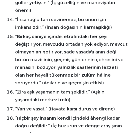
güller yetişsin.” (İç güzelliğin ve maneviyatın
önemi)
“İnsanoğlu tam sevinemez, bu onun için
imkansızdır.” (İnsan doğasının karmaşıklığı)
“Birkaç saniye içinde, etrafındaki her şeyi
değiştiriyor; mevcudu ortadan yok ediyor, mevcut
olmayanları getiriyor, sade yaşadığı anın değil
bütün mazisinin, geçmiş günlerinin çehresini ve
mânasını bozuyor, yalnızlık saatlerinin lezzeti
olan her hayali tükenmez bir zulüm hâline
soruyordu.”
(Anıların ve geçmişin etkisi)
“Zira aşk yaşamanın tam şeklidir.” (Aşkın
yaşamdaki merkezi rolü)
“Yan ve yaşa!..” (Hayata karşı duruş ve direnç)
“Hiçbir şey insanın kendi içindeki âhengi kadar
doğru değildir.” (İç huzurun ve denge arayışının