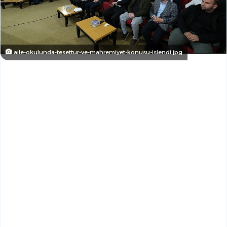
aile-okulunda-tesettur-ve-mahremiyet-konusu-islendi.jpg