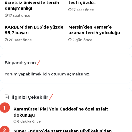
ücretsiz üniversite tercih
testi çözdü…
danışmanlığı
17 saat önce
17 saat önce
KARBEM’den LGS’de yüzde
Mersin’den Kemer’e
95,7 başarı
uzanan tercih yolculuğu
20 saat önce
2 gün önce
Bir yanıt yazın
Yorum yapabilmek için
oturum açmalısınız
.
İlginizi Çekebilir
Karamürsel Plaj Yolu Caddesi’ne özel asfalt
dokunuşu
6 dakika önce
Süper Enduro’da start Başkan Büyükakın’dan