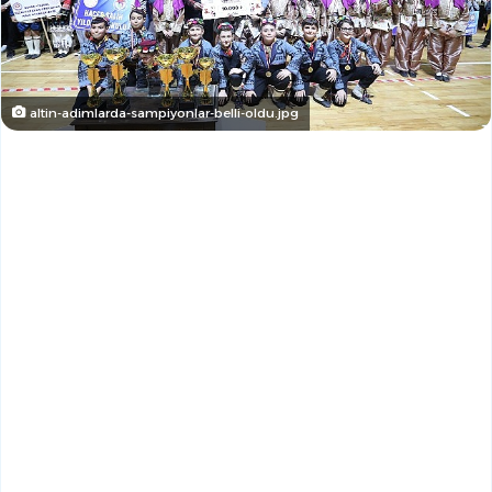
altin-adimlarda-sampiyonlar-belli-oldu.jpg