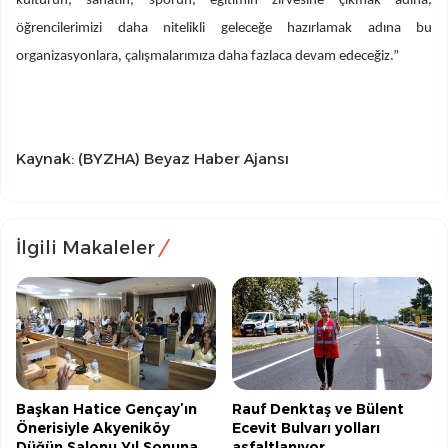
kültürün, sanatın, sporun, eğitimin zirvesine çıkmak adına,
öğrencilerimizi daha nitelikli geleceğe hazırlamak adına bu
organizasyonlara, çalışmalarımıza daha fazlaca devam edeceğiz.”
Kaynak: (BYZHA) Beyaz Haber Ajansı
İlgili Makaleler
Başkan Hatice Gençay’ın
Rauf Denktaş ve Bülent
Önerisiyle Akyeniköy
Ecevit Bulvarı yolları
Düğün Salonu Yıl Sonuna
asfaltlanıyor