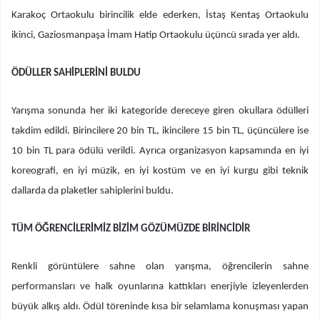
Karakoç Ortaokulu birincilik elde ederken, İstaş Kentaş Ortaokulu
ikinci, Gaziosmanpaşa İmam Hatip Ortaokulu üçüncü sırada yer aldı.
ÖDÜLLER SAHİPLERİNİ BULDU
Yarışma sonunda her iki kategoride dereceye giren okullara ödülleri
takdim edildi. Birincilere 20 bin TL, ikincilere 15 bin TL, üçüncülere ise
10 bin TL para ödülü verildi. Ayrıca organizasyon kapsamında en iyi
koreografi, en iyi müzik, en iyi kostüm ve en iyi kurgu gibi teknik
dallarda da plaketler sahiplerini buldu.
TÜM ÖĞRENCİLERİMİZ BİZİM GÖZÜMÜZDE BİRİNCİDİR
Renkli görüntülere sahne olan yarışma, öğrencilerin sahne
performansları ve halk oyunlarına kattıkları enerjiyle izleyenlerden
büyük alkış aldı. Ödül töreninde kısa bir selamlama konuşması yapan