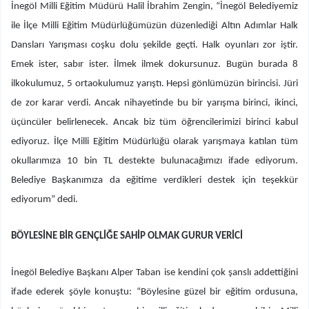
İnegöl Milli Eğitim Müdürü Halil İbrahim Zengin, “İnegöl Belediyemiz
ile İlçe Milli Eğitim Müdürlüğümüzün düzenlediği Altın Adımlar Halk
Dansları Yarışması coşku dolu şekilde geçti. Halk oyunları zor iştir.
Emek ister, sabır ister. İlmek ilmek dokursunuz. Bugün burada 8
ilkokulumuz, 5 ortaokulumuz yarıştı. Hepsi gönlümüzün birincisi. Jüri
de zor karar verdi. Ancak nihayetinde bu bir yarışma birinci, ikinci,
üçüncüler belirlenecek. Ancak biz tüm öğrencilerimizi birinci kabul
ediyoruz. İlçe Milli Eğitim Müdürlüğü olarak yarışmaya katılan tüm
okullarımıza 10 bin TL destekte bulunacağımızı ifade ediyorum.
Belediye Başkanımıza da eğitime verdikleri destek için teşekkür
ediyorum” dedi.
BÖYLESİNE BİR GENÇLİĞE SAHİP OLMAK GURUR VERİCİ
İnegöl Belediye Başkanı Alper Taban ise kendini çok şanslı addettiğini
ifade ederek şöyle konuştu: “Böylesine güzel bir eğitim ordusuna,