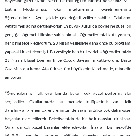
böylesine güzel hizmet veren bir milli eğitim kadrosuna sahibiz. Milli
Eğitim Müdürümüz, okul müdürlerimiz, öğretmenlerimiz
öğrencilerimiz… Aynı şekilde çok değerli velilere sahibiz. Evlatlarını
yetiştirmek adına dertleniyorlar. En büyük gurur da böylesine güzel bir
gençliğe, öğrenci kitlesine sahip olmak. Öğrencilerimizi kutluyorum,
her birini tebrik ediyorum. 23 Nisan vesilesiyle daha önce bu programı
yapacaktık, ertelenmişti. Bu vesileyle ben bir kez daha öğrencilerimizin
23 Nisan Ulusal Egemenlik ve Çocuk Bayramını kutluyorum. Başta
Gazi Mustafa Kemal Atatürk ve tüm büyüklerimizi rahmetle, minnetle
anıyorum.”
“Öğrencilerimiz halk oyunlarında bugün çok güzel performanslar
sergilediler. Okullarımızda bu manada kulüplerimiz var. Halk
danslarıyla ilgilenen öğrencilerimizin de sayısı arttıkça çok daha güzel
başarılar elde edilecek. Belediyemizin de bir halk dansları ekibi var.
Onlar da çok güzel başarılar elde ediyorlar. İnşallah biz İnegöl’de