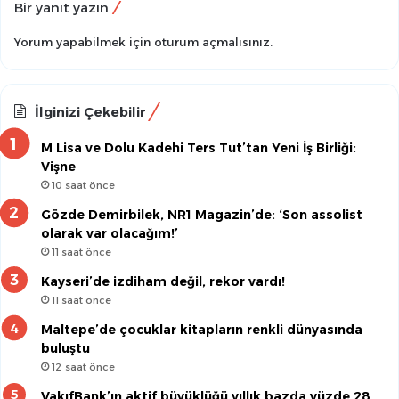
Bir yanıt yazın
Yorum yapabilmek için
oturum açmalısınız
.
İlginizi Çekebilir
M Lisa ve Dolu Kadehi Ters Tut’tan Yeni İş Birliği:
Vişne
10 saat önce
Gözde Demirbilek, NR1 Magazin’de: ‘Son assolist
olarak var olacağım!’
11 saat önce
Kayseri’de izdiham değil, rekor vardı!
11 saat önce
Maltepe’de çocuklar kitapların renkli dünyasında
buluştu
12 saat önce
VakıfBank’ın aktif büyüklüğü yıllık bazda yüzde 28