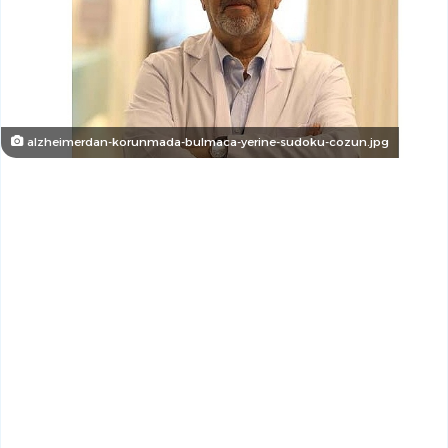
alzheimerdan-korunmada-bulmaca-yerine-sudoku-cozun.jpg