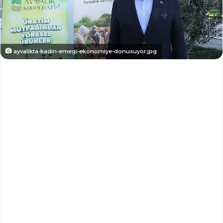
ayvalikta-kadin-emegi-ekonomiye-donusuyor.jpg