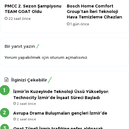
PMCC 2. Sezon Şampiyonu
Bosch Home Comfort
TEAM GOAT Oldu
Group’tan İleri Teknoloji
Hava Temizleme Cihazları
22 saat önce
1 gün önce
Bir yanıt yazın
Yorum yapabilmek için
oturum açmalısınız
.
İlginizi Çekebilir
İzmir’in Kuzeyinde Teknoloji Üssü Yükseliyor:
Technocity İzmir’de İnşaat Süreci Başladı
2 saat önce
Avrupa Drama Buluşmaları gençleri İzmir’de
2 saat önce
Onat Tüneli İzmir trafiğine nefes aldıracak