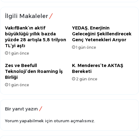
İlgili Makaleler
VakıfBank’ın aktif
YEDAŞ, Enerjinin
büyüklüğü yıllık bazda
Geleceğini Şekillendirecek
yüzde 28 artışla 5,8 trilyon
Genç Yetenekleri Arıyor
TL’yi aştı
1 gün önce
1 gün önce
Zes ve Beefull
K. Menderes’te AKTAŞ
Teknoloji’den Roaming İş
Bereketi
Birliği
2 gün önce
1 gün önce
Bir yanıt yazın
Yorum yapabilmek için
oturum açmalısınız
.