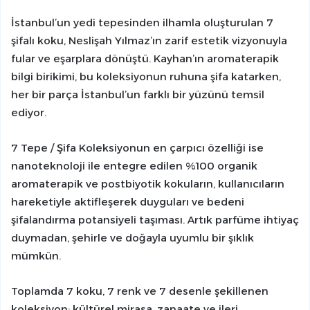
İstanbul’un yedi tepesinden ilhamla oluşturulan 7
şifalı koku, Neslişah Yılmaz’ın zarif estetik vizyonuyla
fular ve eşarplara dönüştü. Kayhan’ın aromaterapik
bilgi birikimi, bu koleksiyonun ruhuna şifa katarken,
her bir parça İstanbul’un farklı bir yüzünü temsil
ediyor.
7 Tepe / Şifa Koleksiyonun en çarpıcı özelliği ise
nanoteknoloji ile entegre edilen %100 organik
aromaterapik ve postbiyotik kokuların, kullanıcıların
hareketiyle aktifleşerek duyguları ve bedeni
şifalandırma potansiyeli taşıması. Artık parfüme ihtiyaç
duymadan, şehirle ve doğayla uyumlu bir şıklık
mümkün.
Toplamda 7 koku, 7 renk ve 7 desenle şekillenen
koleksiyon; kültürel mirasa, zanaate ve ileri