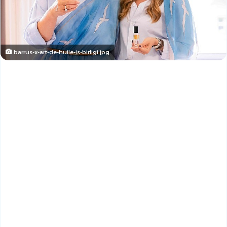
barrus-x-art-de-huile-is-birligi.jpg