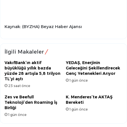
Kaynak: (BYZHA) Beyaz Haber Ajansı
İlgili Makaleler
VakıfBank’ın aktif
YEDAŞ, Enerjinin
büyüklüğü yıllık bazda
Geleceğini Şekillendirecek
yüzde 28 artışla 5,8 trilyon
Genç Yetenekleri Arıyor
TL’yi aştı
1 gün önce
23 saat önce
Zes ve Beefull
K. Menderes’te AKTAŞ
Teknoloji’den Roaming İş
Bereketi
Birliği
1 gün önce
1 gün önce