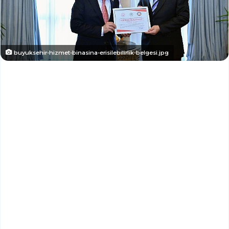
buyuksehir-hizmet-binasina-erisilebilirlik-belgesi.jpg