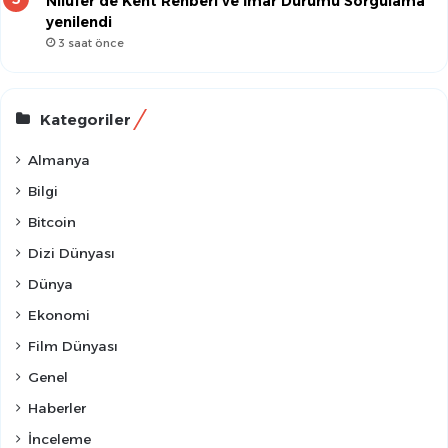
Nilüfer’de Kent Rehberi ve İmar Durumu Sorgulama
yenilendi
3 saat önce
Kategoriler
Almanya
Bilgi
Bitcoin
Dizi Dünyası
Dünya
Ekonomi
Film Dünyası
Genel
Haberler
İnceleme