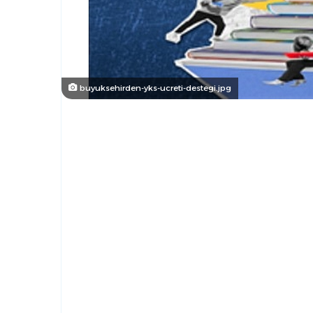
buyuksehirden-yks-ucreti-destegi.jpg