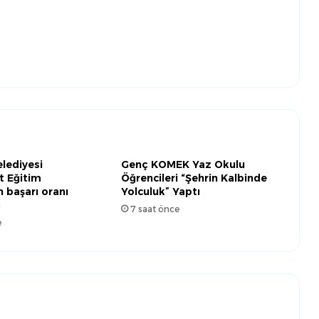
lediyesi
Genç KOMEK Yaz Okulu
t Eğitim
Öğrencileri “Şehrin Kalbinde
n başarı oranı
Yolculuk” Yaptı
3
7 saat önce
e