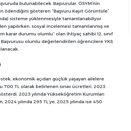
 başvuruda bulunabilecek. Başvurular, ÖSYM’nin
nin ödendiğini gösteren “Başvuru Kayıt Görüntüle”
ında) sisteme yüklenmesiyle tamamlanabiliyor.
den yapılırken, sosyal incelemesi tamamlanmış ve
m karar durumu olumlu” olan ihtiyaç sahibi 12. sınıf
. Başvurusu olumlu değerlendirilen öğrencilere YKS
ğlanacak.
ş
destek, ekonomik açıdan güçlük yaşayan ailelere
mu 700 TL olarak belirlenen sınav ücretleri, 2023
gösterdi. 2023 yılında Yükseköğretim Kurumları
en, 2024 yılında 295 TL’ye, 2025 yılında ise 450