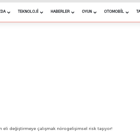
ZDA
TEKNOLOJI
HABERLER
OYUN
OTOMOBIL
T
eli değiştirmeye çalışmak nörogelişimsel risk taşıyor!