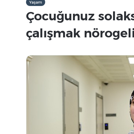
Yaşam
Çocuğunuz solaksa
çalışmak nörogeli