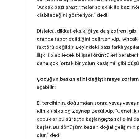
“Ancak bazı araştırmalar solaklık ile bazı nöro
olabileceğini gösteriyor.” dedi.
Disleksi, dikkat eksikliği ya da şizofreni gi
oranda rapor edildiğini belirten Alp, “Ancak 
faktörü değildir. Beyindeki bazı farklı yapı
ilişkili olabilecek bilişsel örüntüleri beraber
daha çok ‘ortak bir yolun kesişimi’ gibi düşün
Çocuğun baskın elini değiştirmeye zorlama
açabilir!
El tercihinin, doğumdan sonra yavaş yavaş 
Klinik Psikolog Zeynep Betül Alp, “Genellikle 
çocuklar bu süreçte başlangıçta sol elini d
başlar. Bu dönüşüm bazen doğal gelişimin p
olur.” dedi.