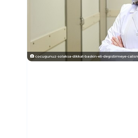
cocugunuz-solaksa-dikkat-baskin-eli-degistirmeye-calisma