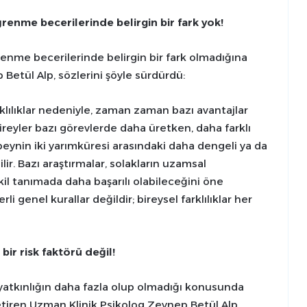
renme becerilerinde belirgin bir fark yok!
renme becerilerinde belirgin bir fark olmadığına
Betül Alp, sözlerini şöyle sürdürdü:
rklılıklar nedeniyle, zaman zaman bazı avantajlar
 bireyler bazı görevlerde daha üretken, daha farklı
beynin iki yarımküresi arasındaki daha dengeli ya da
ilir. Bazı araştırmalar, solakların uzamsal
il tanımada daha başarılı olabileceğini öne
i genel kurallar değildir; bireysel farklılıklar her
 bir risk faktörü değil!
a yatkınlığın daha fazla olup olmadığı konusunda
getiren Uzman Klinik Psikolog Zeynep Betül Alp,