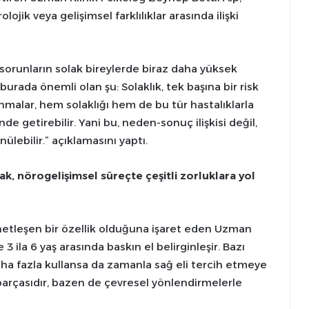
lojik veya gelişimsel farklılıklar arasında ilişki
bi sorunların solak bireylerde biraz daha yüksek
burada önemli olan şu: Solaklık, tek başına bir risk
lanmalar, hem solaklığı hem de bu tür hastalıklarla
inde getirebilir. Yani bu, neden-sonuç ilişkisi değil,
ülebilir.” açıklamasını yaptı.
k, nörogelişimsel süreçte çeşitli zorluklara yol
netleşen bir özellik olduğuna işaret eden Uzman
3 ila 6 yaş arasında baskın el belirginleşir. Bazı
aha fazla kullansa da zamanla sağ eli tercih etmeye
arçasıdır, bazen de çevresel yönlendirmelerle