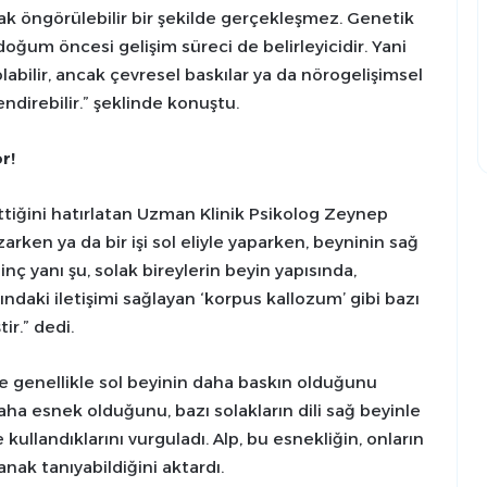
ak öngörülebilir bir şekilde gerçekleşmez. Genetik
doğum öncesi gelişim süreci de belirleyicidir. Yani
olabilir, ancak çevresel baskılar ya da nörogelişimsel
ndirebilir.” şeklinde konuştu.
r!
ttiğini hatırlatan Uzman Klinik Psikolog Zeynep
azarken ya da bir işi sol eliyle yaparken, beyninin sağ
inç yanı şu, solak bireylerin beyin yapısında,
ındaki iletişimi sağlayan ‘korpus kallozum’ gibi bazı
ir.” dedi.
rde genellikle sol beyinin daha baskın olduğunu
aha esnek olduğunu, bazı solakların dili sağ beyinle
te kullandıklarını vurguladı. Alp, bu esnekliğin, onların
lanak tanıyabildiğini aktardı.