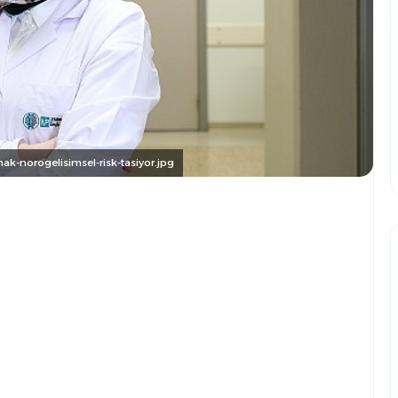
k-norogelisimsel-risk-tasiyor.jpg