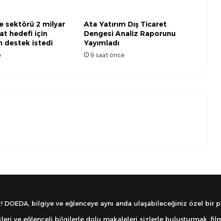
 sektörü 2 milyar
Ata Yatırım Dış Ticaret
at hedefi için
Dengesi Analiz Raporunu
 destek istedi
Yayımladı
e
9 saat önce
! DOEDA, bilgiye ve eğlenceye aynı anda ulaşabileceğiniz özel bir p
kleri ve eğlenceli bilgilerle dolu makaleleri sizlerle buluşturmak.
fi