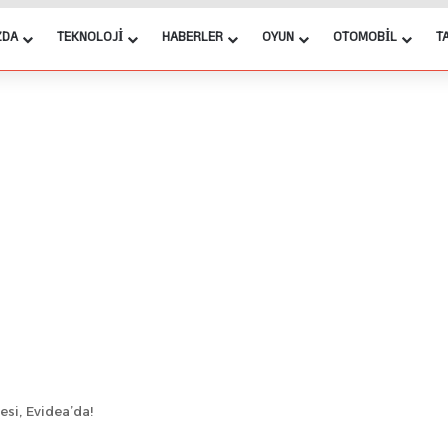
ZDA
TEKNOLOJI
HABERLER
OYUN
OTOMOBIL
T
si, Evidea’da!