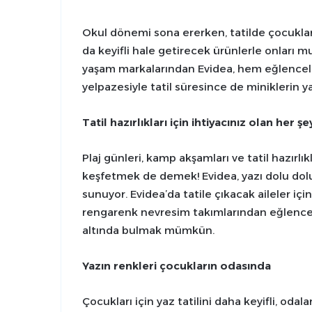
Okul dönemi sona ererken, tatilde çocuklar
da keyifli hale getirecek ürünlerle onları m
yaşam markalarından Evidea, hem eğlenceli
yelpazesiyle tatil süresince de miniklerin y
Tatil hazırlıkları için ihtiyacınız olan her ş
Plaj günleri, kamp akşamları ve tatil hazırlı
keşfetmek de demek! Evidea, yazı dolu dolu
sunuyor. Evidea’da tatile çıkacak aileler içi
rengarenk nevresim takımlarından eğlenceli 
altında bulmak mümkün.
Yazın renkleri çocukların odasında
Çocukları için yaz tatilini daha keyifli, odal