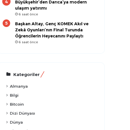
Büyükşehir’den Darıca’ya modern
ulaşım yatırımı
6 saat önce
Başkan Altay, Genç KOMEK Akıl ve
Zekâ Oyunları’nın Final Turunda
Öğrencilerin Heyecanını Paylaştı
6 saat önce
Kategoriler
Almanya
Bilgi
Bitcoin
Dizi Dünyası
Dünya