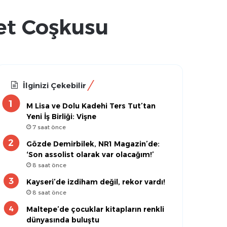
et Coşkusu
İlginizi Çekebilir
M Lisa ve Dolu Kadehi Ters Tut’tan
Yeni İş Birliği: Vişne
7 saat önce
Gözde Demirbilek, NR1 Magazin’de:
‘Son assolist olarak var olacağım!’
8 saat önce
Kayseri’de izdiham değil, rekor vardı!
8 saat önce
Maltepe’de çocuklar kitapların renkli
dünyasında buluştu