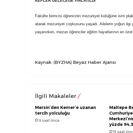
KEPLER GELECEĞE FIRLATILDI
Fakülte birincisi öğrencinin mezuniyet kütüğüne isim plak
atarak mezuniyet coşkusunu yaşadı. Ailelerin yoğun ilgi 
yaşanırken, mezun öğrenciler eğitim hayatlarının en özel g
Kaynak: (BYZHA) Beyaz Haber Ajansı
İlgili Makaleler
Mersin’den Kemer’e uzanan
Maltepe Be
tercih yolculuğu
Cumhuriye
Merkezi’ni
9 saat önce
yüzde 94,
15 saat önc