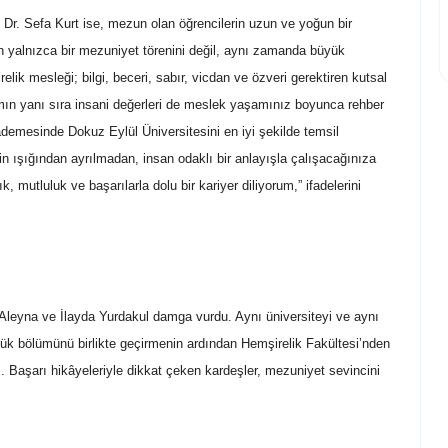
Dr. Sefa Kurt ise, mezun olan öğrencilerin uzun ve yoğun bir
ün yalnızca bir mezuniyet törenini değil, aynı zamanda büyük
elik mesleği; bilgi, beceri, sabır, vicdan ve özveri gerektiren kutsal
mın yanı sıra insani değerleri de meslek yaşamınız boyunca rehber
demesinde Dokuz Eylül Üniversitesini en iyi şekilde temsil
 ışığından ayrılmadan, insan odaklı bir anlayışla çalışacağınıza
 mutluluk ve başarılarla dolu bir kariyer diliyorum,” ifadelerini
 Aleyna ve İlayda Yurdakul damga vurdu. Aynı üniversiteyi ve aynı
üyük bölümünü birlikte geçirmenin ardından Hemşirelik Fakültesi’nden
. Başarı hikâyeleriyle dikkat çeken kardeşler, mezuniyet sevincini