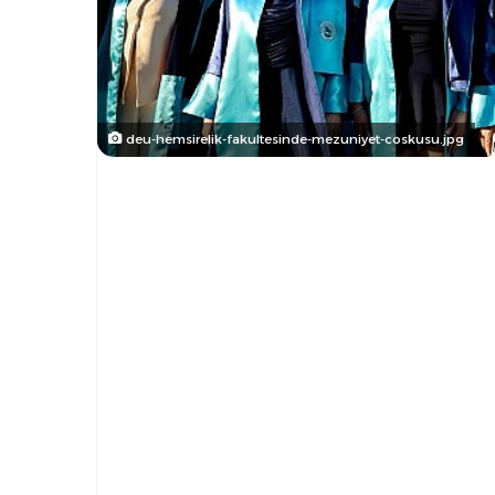
deu-hemsirelik-fakultesinde-mezuniyet-coskusu.jpg