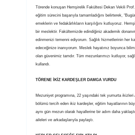
Törende konuşan Hemşirelik Fakültesi Dekan Vekili Prof. 
eğitim sürecini başarıyla tamamladığını belirterek, “Bug
emeklerin ve fedakârlıkların karşılığını kutluyoruz. Hemşir
bir meslektir. Fakültemizde edindiğiniz akademik donanı
edinmenizi temenni ediyorum. Sağlık hizmetlerinin her ka
edeceğinize inanıyorum. Meslek hayatınız boyunca bilimin
olan güvenimiz tamdır. Tüm mezunlarımızı kutluyor, sağlık,
kullandı.
TÖRENE İKİZ KARDEŞLER DAMGA VURDU
Mezuniyet programına, 22 yaşındaki tek yumurta ikizleri
bölümü tercih eden ikiz kardeşler, eğitim hayatlarının b
aynı gün mezun olarak hayallerine bir adım daha yaklaştı
aileleri ve arkadaşlarıyla paylaştı.