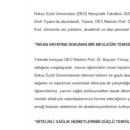
Dokuz Eylül Üniversitesi (DEÜ) Hemşirelik Fakültesi 2
Amfi Tiyatro’da düzenlendi. Törene; DEÜ Rektörü Prof. D
Kurt, üniversite üst yönetimi, akademik ve idari personel il
“İNSAN HAYATINA DOKUNAN BİR MESLEĞİN TEMSİ
Törende konuşan DEÜ Rektörü Prof. Dr. Bayram Yılmaz, he
olduğunu vurgulayarak, mezun öğrencilerin insan hayatına
Dokuz Eylül Üniversitesinin bilimsel birikimi ve güçlü aka
değerler ve toplumsal sorumluluk bilinciyle de yetiştirdi
öğrencilerimiz, yarının sağlık profesyonelleri olarak ülke
meslek ahlakıyla vatandaşlarımıza hizmet edeceğinize y
emeği bulunan ailelerimizi ile akademisyenlerimizi kutluy
“NİTELİKLİ SAĞLIK HİZMETLERİNİN GÜÇLÜ TEMSİL