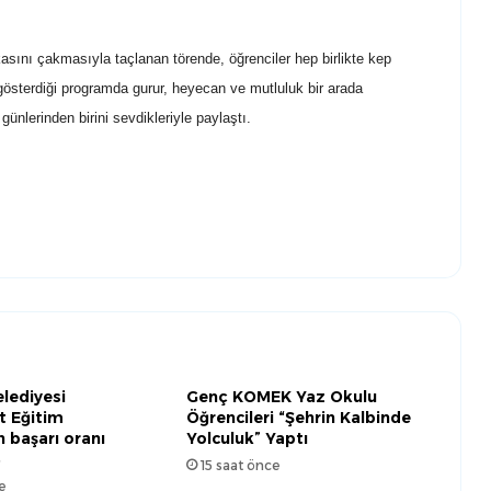
asını çakmasıyla taçlanan törende, öğrenciler hep birlikte kep
gösterdiği programda gurur, heyecan ve mutluluk bir arada
ünlerinden birini sevdikleriyle paylaştı.
lediyesi
Genç KOMEK Yaz Okulu
t Eğitim
Öğrencileri “Şehrin Kalbinde
n başarı oranı
Yolculuk” Yaptı
3
15 saat önce
e