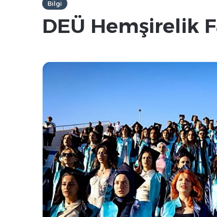
Bilgi
DEÜ Hemşirelik F