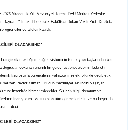
025-2026 Akademik Yılı Mezuniyet Töreni, DEÜ Merkez Yerleşke
r. Bayram Yılmaz, Hemşirelik Fakültesi Dekan Vekili Prof. Dr. Sefa
e öğrenciler ve aileleri katıldı.
LCİLERİ OLACAKSINIZ”
mşirelik mesleğinin sağlık sisteminin temel yapı taşlarından biri
 doğrudan dokunan önemli bir görevi üstleneceklerini ifade etti.
demik kadrosuyla öğrencilerini yalnızca mesleki bilgiyle değil, etik
ğini belirten Rektör Yılmaz, “Bugün mezuniyet sevincini yaşayan
mize ve insanlığa hizmet edecekler. Sizlerin bilgi, donanım ve
ürekten inanıyorum. Mezun olan tüm öğrencilerimizi ve bu başarıda
orum,” dedi.
CİLERİ OLACAKSINIZ”