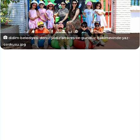
didim-belediyesi-deniz-yildizlari-kres-ve-gunduz-bakimevinde-yaz-
coskusu.jpg