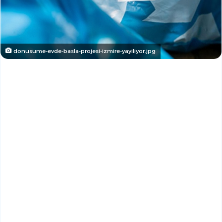
donusume-evde-basla-projesi-izmire-yayiliyor.jpg