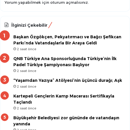
Yorum yapabilmek için
oturum açmalısınız
.
İlginizi Çekebilir
Başkan Özgökçen, Pekyatırmacı ve Bağcı Şefikcan
Parkı’nda Vatandaşlarla Bir Araya Geldi
2 saat önce
QNB Türkiye Ana Sponsorluğunda Türkiye’nin İlk
Padel Türkiye Şampiyonası Başlıyor
2 saat önce
“Yaşamdan Yazıya” Atölyesi’nin üçüncü durağı; Aşk
2 saat önce
Kartepeli Gençlerin Kamp Macerası Sertifikayla
Taçlandı
2 saat önce
Büyükşehir Belediyesi zor gününde de vatandaşın
yanında