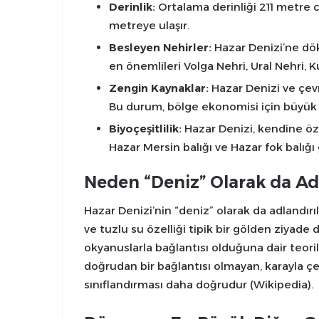
Derinlik:
Ortalama derinliği 211 metre ci
metreye ulaşır.
Besleyen Nehirler:
Hazar Denizi’ne dö
en önemlileri Volga Nehri, Ural Nehri, K
Zengin Kaynaklar:
Hazar Denizi ve çevr
Bu durum, bölge ekonomisi için büyük 
Biyoçeşitlilik:
Hazar Denizi, kendine özg
Hazar Mersin balığı ve Hazar fok balığı g
Neden “Deniz” Olarak da Adl
Hazar Denizi’nin “deniz” olarak da adlandır
ve tuzlu su özelliği tipik bir gölden ziyade de
okyanuslarla bağlantısı olduğuna dair teori
doğrudan bir bağlantısı olmayan, karayla çev
sınıflandırması daha doğrudur (Wikipedia).