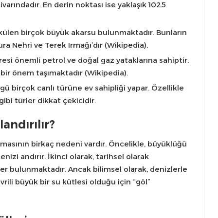
varındadır. En derin noktası ise yaklaşık 1025
külen birçok büyük akarsu bulunmaktadır. Bunların
ura Nehri ve Terek Irmağı’dır (Wikipedia).
esi önemli petrol ve doğal gaz yataklarına sahiptir.
bir önem taşımaktadır (Wikipedia).
ü birçok canlı türüne ev sahipliği yapar. Özellikle
ibi türler dikkat çekicidir.
andırılır?
ılmasının birkaç nedeni vardır. Öncelikle, büyüklüğü
nizi andırır. İkinci olarak, tarihsel olarak
ler bulunmaktadır. Ancak bilimsel olarak, denizlerle
rili büyük bir su kütlesi olduğu için “göl”