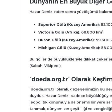
Dünyanın En Büyük Diğer Gö
Hazar Denizi’nden sonra yüzölçümü bakımın
Superior Gölü (Kuzey Amerika):
82.10
Victoria Gölü (Afrika):
68.800 km²
Huron Gölü (Kuzey Amerika):
59.600 
Michigan Gölü (Kuzey Amerika):
58.00
Bu göller de büyüklükleriyle dikkat çekerl
(Sabah, Vikipedi).
`doeda.org.tr` Olarak Keşf
`doeda.org.tr` olarak, gezegenimizin bu d
duyduk. Hazar Denizi, sadece büyüklüğüyle d
jeopolitik konumuyla da önemli bir yere s
tanımak, dünyamızın çeşitliliği ve zenginliğ