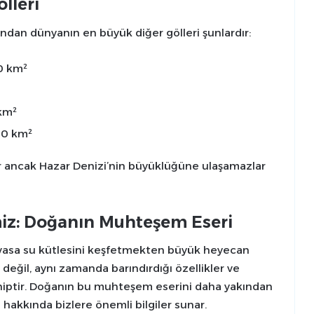
lleri
dan dünyanın en büyük diğer gölleri şunlardır:
0 km²
km²
0 km²
er ancak Hazar Denizi’nin büyüklüğüne ulaşamazlar
imiz: Doğanın Muhteşem Eseri
evasa su kütlesini keşfetmekten büyük heyecan
eğil, aynı zamanda barındırdığı özellikler ve
ahiptir. Doğanın bu muhteşem eserini daha yakından
i hakkında bizlere önemli bilgiler sunar.