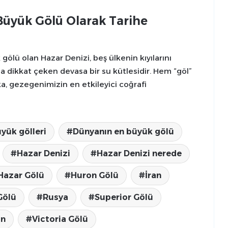
Büyük Gölü Olarak Tarihe
ü olan Hazar Denizi, beş ülkenin kıyılarını
la dikkat çeken devasa bir su kütlesidir. Hem “göl”
a, gezegenimizin en etkileyici coğrafi
yük gölleri
Dünyanın en büyük gölü
Hazar Denizi
Hazar Denizi nerede
Hazar Gölü
Huron Gölü
İran
Gölü
Rusya
Superior Gölü
an
Victoria Gölü