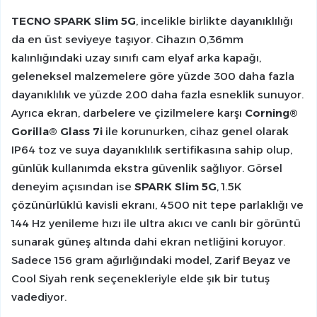
TECNO SPARK Slim 5G
, incelikle birlikte dayanıklılığı
da en üst seviyeye taşıyor. Cihazın 0,36mm
kalınlığındaki uzay sınıfı cam elyaf arka kapağı,
geleneksel malzemelere göre yüzde 300 daha fazla
dayanıklılık ve yüzde 200 daha fazla esneklik sunuyor.
Ayrıca ekran, darbelere ve çizilmelere karşı
Corning®
Gorilla® Glass 7i
ile korunurken, cihaz genel olarak
IP64 toz ve suya dayanıklılık sertifikasına sahip olup,
günlük kullanımda ekstra güvenlik sağlıyor. Görsel
deneyim açısından ise
SPARK Slim 5G
, 1.5K
çözünürlüklü kavisli ekranı, 4500 nit tepe parlaklığı ve
144 Hz yenileme hızı ile ultra akıcı ve canlı bir görüntü
sunarak güneş altında dahi ekran netliğini koruyor.
Sadece 156 gram ağırlığındaki model, Zarif Beyaz ve
Cool Siyah renk seçenekleriyle elde şık bir tutuş
vadediyor.