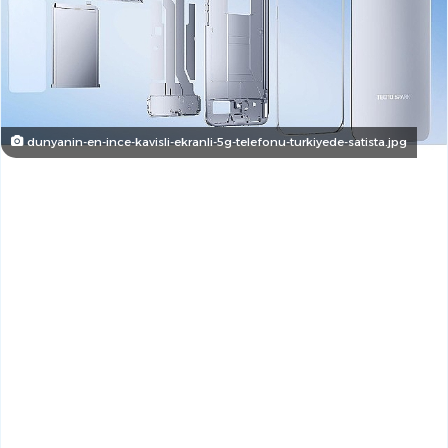
dunyanin-en-ince-kavisli-ekranli-5g-telefonu-turkiyede-satista.jpg