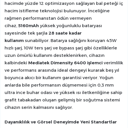
hacimde yüzde 12 optimizasyon sağlayan bal peteği iç
hacim istifleme teknolojisi bulunuyor. İnceliğine
rağmen performanstan ödün vermeyen
cihaz,
5160mAh
yüksek yoğunluklu bataryası
sayesinde tek şarjla
28 saate kadar
kullanım
sunabiliyor. Batarya sağlığını koruyan 45W
hızlı şarj, 10W ters şarj ve bypass şarj gibi özelliklerle
uzun ömürlü kullanım desteklenirken, cihazın
kalbindeki
Mediatek Dimensity 6400 işlemci
verimlilik
ve performans arasında ideal dengeyi kurarak beş yıl
boyunca akıcı bir kullanım garantisi veriyor. Yoğun
anlarda bile performansın düşmemesi için 0,3 mm
ultra ince buhar odası ve yüksek ısı iletkenliğine sahip
grafit tabakadan oluşan gelişmiş bir soğutma sistemi
cihazın serin kalmasını sağlıyor.
Dayanıklılık ve Görsel Deneyimde Yeni Standartlar