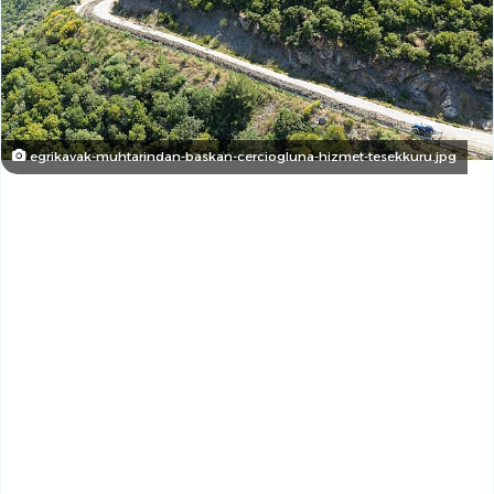
egrikavak-muhtarindan-baskan-cerciogluna-hizmet-tesekkuru.jpg