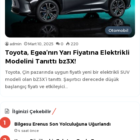
Otomobil
admin
Mart 10, 2025
0
220
Toyota, Egea’nın Yarı Fiyatına Elektrikli
Modelini Tanıttı bz3X!
Toyota, Çin pazarında uygun fiyatlı yeni bir elektrikli SUV
modeli olan bZ3X’i tanıttı. Şaşırtıcı derecede düşük
başlangıç fiyatı ve etkileyici…
İlginizi Çekebilir
Bilgesu Erenus Son Yolculuğuna Uğurlandı
4 saat önce