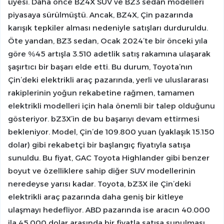
üyesi. Daha önce BZ4X SUV ve BZ3 sedan modelleri
piyasaya sürülmüştü. Ancak, BZ4X, Çin pazarında
karışık tepkiler alması nedeniyle satışları durduruldu.
Öte yandan, BZ3 sedan, Ocak 2024’te bir önceki yıla
göre %45 artışla 3.510 adetlik satış rakamına ulaşarak
şaşırtıcı bir başarı elde etti. Bu durum, Toyota’nın
Çin’deki elektrikli araç pazarında, yerli ve uluslararası
rakiplerinin yoğun rekabetine rağmen, tamamen
elektrikli modelleri için hala önemli bir talep olduğunu
gösteriyor. bZ3X’in de bu başarıyı devam ettirmesi
bekleniyor. Model, Çin’de 109.800 yuan (yaklaşık 15.150
dolar) gibi rekabetçi bir başlangıç fiyatıyla satışa
sunuldu. Bu fiyat, GAC Toyota Highlander gibi benzer
boyut ve özelliklere sahip diğer SUV modellerinin
neredeyse yarısı kadar. Toyota, bZ3X ile Çin’deki
elektrikli araç pazarında daha geniş bir kitleye
ulaşmayı hedefliyor. ABD pazarında ise aracın 40.000
ila 45.000 dolar arasında bir fiyatla satışa sunulması