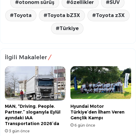
otonom sürüş
özellikler
SUV
Toyota
Toyota bZ3X
Toyota z3X
Türkiye
İlgili Makaleler
MAN, “Driving. People.
Hyundai Motor
Partner.” sloganıyla Eylül
Türkiye’den İlham Veren
ayındaki IAA
Gençlik Kampı
Transportation 2026’da
6 gün önce
3 gün önce