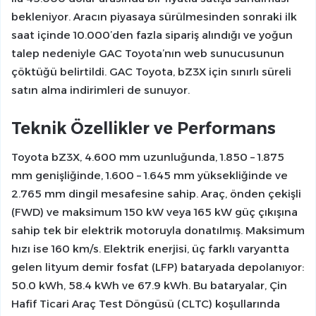
bekleniyor. Aracın piyasaya sürülmesinden sonraki ilk
saat içinde 10.000’den fazla sipariş alındığı ve yoğun
talep nedeniyle GAC Toyota’nın web sunucusunun
çöktüğü belirtildi. GAC Toyota, bZ3X için sınırlı süreli
satın alma indirimleri de sunuyor.
Teknik Özellikler ve Performans
Toyota bZ3X, 4.600 mm uzunluğunda, 1.850 – 1.875
mm genişliğinde, 1.600 – 1.645 mm yüksekliğinde ve
2.765 mm dingil mesafesine sahip. Araç, önden çekişli
(FWD) ve maksimum 150 kW veya 165 kW güç çıkışına
sahip tek bir elektrik motoruyla donatılmış. Maksimum
hızı ise 160 km/s. Elektrik enerjisi, üç farklı varyantta
gelen lityum demir fosfat (LFP) bataryada depolanıyor:
50.0 kWh, 58.4 kWh ve 67.9 kWh. Bu bataryalar, Çin
Hafif Ticari Araç Test Döngüsü (CLTC) koşullarında