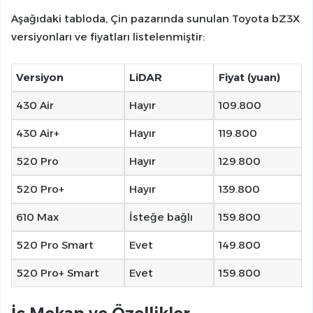
Aşağıdaki tabloda, Çin pazarında sunulan Toyota bZ3X
versiyonları ve fiyatları listelenmiştir:
Versiyon
LiDAR
Fiyat (yuan)
430 Air
Hayır
109.800
430 Air+
Hayır
119.800
520 Pro
Hayır
129.800
520 Pro+
Hayır
139.800
610 Max
İsteğe bağlı
159.800
520 Pro Smart
Evet
149.800
520 Pro+ Smart
Evet
159.800