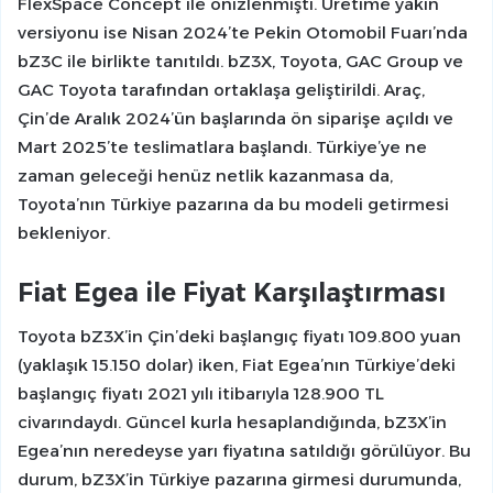
FlexSpace Concept ile önizlenmişti. Üretime yakın
versiyonu ise Nisan 2024’te Pekin Otomobil Fuarı’nda
bZ3C ile birlikte tanıtıldı. bZ3X, Toyota, GAC Group ve
GAC Toyota tarafından ortaklaşa geliştirildi. Araç,
Çin’de Aralık 2024’ün başlarında ön siparişe açıldı ve
Mart 2025’te teslimatlara başlandı. Türkiye’ye ne
zaman geleceği henüz netlik kazanmasa da,
Toyota’nın Türkiye pazarına da bu modeli getirmesi
bekleniyor.
Fiat Egea ile Fiyat Karşılaştırması
Toyota bZ3X’in Çin’deki başlangıç fiyatı 109.800 yuan
(yaklaşık 15.150 dolar) iken, Fiat Egea’nın Türkiye’deki
başlangıç fiyatı 2021 yılı itibarıyla 128.900 TL
civarındaydı. Güncel kurla hesaplandığında, bZ3X’in
Egea’nın neredeyse yarı fiyatına satıldığı görülüyor. Bu
durum, bZ3X’in Türkiye pazarına girmesi durumunda,