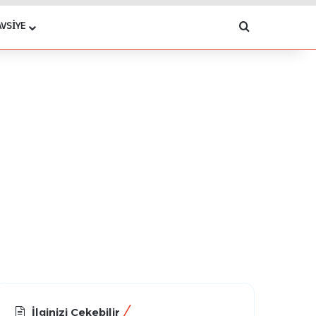
Arama yap .
AVSIYE
İlginizi Çekebilir