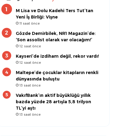
M Lisa ve Dolu Kadehi Ters Tut’tan
Yeni İş Birliği: Vişne
11 saat önce
Gözde Demirbilek, NR1 Magazin’de:
‘Son assolist olarak var olacağım!’
12 saat önce
Kayseri’de izdiham değil, rekor vardı!
12 saat önce
Maltepe’de çocuklar kitapların renkli
dünyasında buluştu
13 saat önce
VakıfBank’ın aktif büyüklüğü yıllık
bazda yüzde 28 artışla 5,8 trilyon
TL’yi aştı
13 saat önce