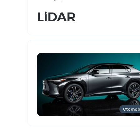
LiDAR
Otomob