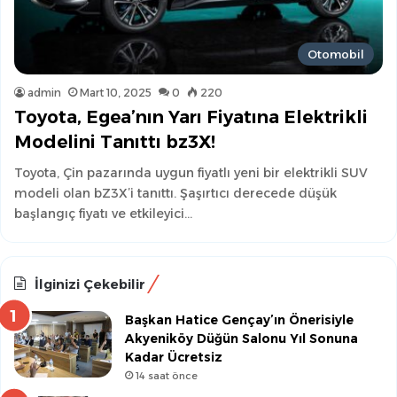
Otomobil
admin
Mart 10, 2025
0
220
Toyota, Egea’nın Yarı Fiyatına Elektrikli
Modelini Tanıttı bz3X!
Toyota, Çin pazarında uygun fiyatlı yeni bir elektrikli SUV
modeli olan bZ3X’i tanıttı. Şaşırtıcı derecede düşük
başlangıç fiyatı ve etkileyici…
İlginizi Çekebilir
Başkan Hatice Gençay’ın Önerisiyle
Akyeniköy Düğün Salonu Yıl Sonuna
Kadar Ücretsiz
14 saat önce