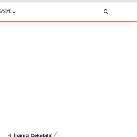
Arama yap .
AVSIYE
İlginizi Çekebilir