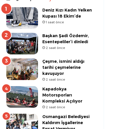
Deniz Kızı Kadın Yelken
Kupası 18 Ekim’de
1 saat önce
Başkan Şadi Özdemir,
Esentepeliler’i dinledi
2 saat önce
Çeşme, ismini aldığı
tarihi çeşmelerine
kavuşuyor
2 saat önce
Kapadokya
Motorsporları
Kompleksi Açılıyor
2 saat önce
Osmangazi Belediyesi
Kaldırım İşgallerine
Fırsat Vermiyor