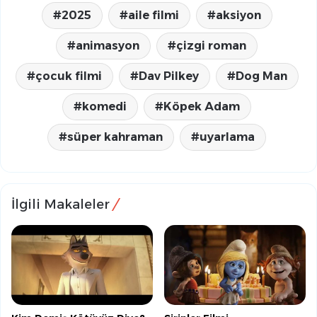
2025
aile filmi
aksiyon
animasyon
çizgi roman
çocuk filmi
Dav Pilkey
Dog Man
komedi
Köpek Adam
süper kahraman
uyarlama
İlgili Makaleler