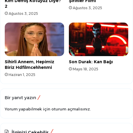
Kim Demiş Kötüyüz Diye?
Şirinler Filmi
2
Ağustos 3, 2025
Ağustos 3, 2025
Sihirli Annem, Hepimiz
Son Durak: Kan Bağı
Biriz Hdfilmcehhenmi
Mayıs 18, 2025
Haziran 1, 2025
Bir yanıt yazın
Yorum yapabilmek için
oturum açmalısınız
.
İlginizi Çekebilir