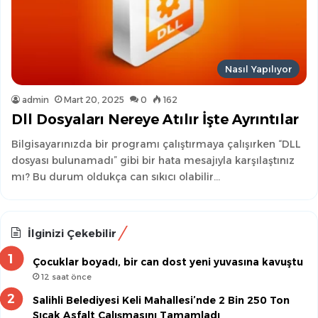
Nasıl Yapılıyor
admin
Mart 20, 2025
0
162
Dll Dosyaları Nereye Atılır İşte Ayrıntılar
Bilgisayarınızda bir programı çalıştırmaya çalışırken “DLL
dosyası bulunamadı” gibi bir hata mesajıyla karşılaştınız
mı? Bu durum oldukça can sıkıcı olabilir…
İlginizi Çekebilir
Çocuklar boyadı, bir can dost yeni yuvasına kavuştu
12 saat önce
Salihli Belediyesi Keli Mahallesi’nde 2 Bin 250 Ton
Sıcak Asfalt Çalışmasını Tamamladı