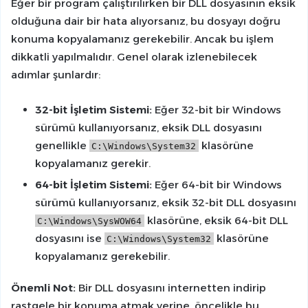
Eğer bir program çalıştırılırken bir DLL dosyasının eksik
olduğuna dair bir hata alıyorsanız, bu dosyayı doğru
konuma kopyalamanız gerekebilir. Ancak bu işlem
dikkatli yapılmalıdır. Genel olarak izlenebilecek
adımlar şunlardır:
32-bit İşletim Sistemi:
Eğer 32-bit bir Windows
sürümü kullanıyorsanız, eksik DLL dosyasını
genellikle
klasörüne
C:\Windows\System32
kopyalamanız gerekir.
64-bit İşletim Sistemi:
Eğer 64-bit bir Windows
sürümü kullanıyorsanız, eksik 32-bit DLL dosyasını
klasörüne, eksik 64-bit DLL
C:\Windows\SysWOW64
dosyasını ise
klasörüne
C:\Windows\System32
kopyalamanız gerekebilir.
Önemli Not:
Bir DLL dosyasını internetten indirip
rastgele bir konuma atmak yerine, öncelikle bu