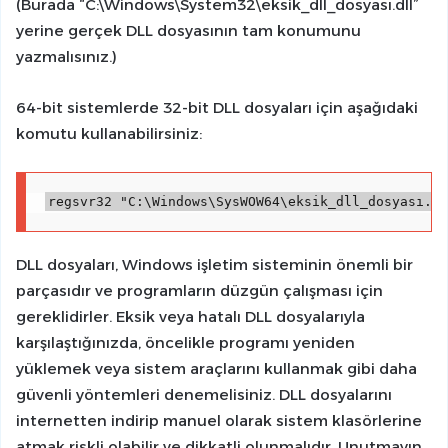
(Burada “C:\Windows\System32\eksik_dll_dosyası.dll”
yerine gerçek DLL dosyasının tam konumunu
yazmalısınız.)
64-bit sistemlerde 32-bit DLL dosyaları için aşağıdaki
komutu kullanabilirsiniz:
regsvr32 "C:\Windows\SysWOW64\eksik_dll_dosyası.dl
DLL dosyaları, Windows işletim sisteminin önemli bir
parçasıdır ve programların düzgün çalışması için
gereklidirler. Eksik veya hatalı DLL dosyalarıyla
karşılaştığınızda, öncelikle programı yeniden
yüklemek veya sistem araçlarını kullanmak gibi daha
güvenli yöntemleri denemelisiniz. DLL dosyalarını
internetten indirip manuel olarak sistem klasörlerine
atmak riskli olabilir ve dikkatli olunmalıdır. Unutmayın,