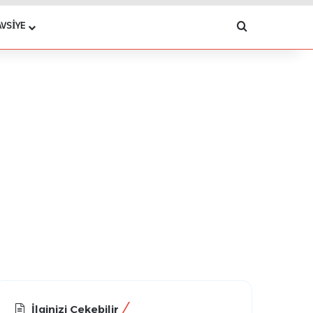
Arama yap .
AVSIYE
İlginizi Çekebilir