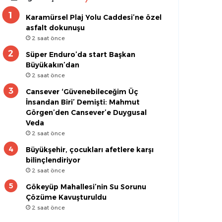
Karamürsel Plaj Yolu Caddesi’ne özel
asfalt dokunuşu
2 saat önce
Süper Enduro’da start Başkan
Büyükakın’dan
2 saat önce
Cansever ‘Güvenebileceğim Üç
İnsandan Biri’ Demişti: Mahmut
Görgen’den Cansever’e Duygusal
Veda
2 saat önce
Büyükşehir, çocukları afetlere karşı
bilinçlendiriyor
2 saat önce
Gökeyüp Mahallesi’nin Su Sorunu
Çözüme Kavuşturuldu
2 saat önce